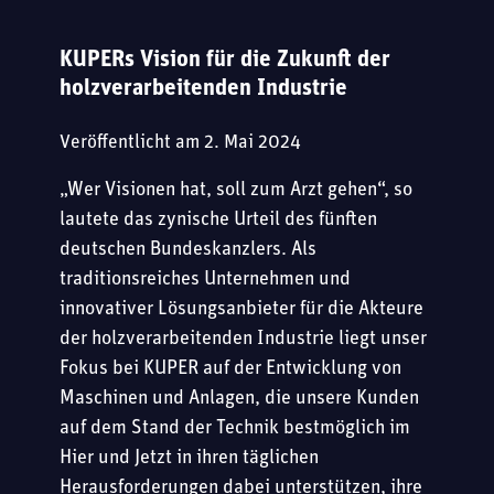
KARRIERE
CASES
SONDERMASCHINENBAU
KUPERs Vision für die Zukunft der
BERUFSERFAHRENE
KUPER
MESSEN
holzverarbeitenden Industrie
KONTAKT
AUSBILDUNG UND PRAKTIKA
E-BOOKS
Veröffentlicht am
2. Mai 2024
„Wer Visionen hat, soll zum Arzt gehen“, so
STUDIERENDE
BLOG
lautete das zynische Urteil des fünften
deutschen Bundeskanzlers. Als
OFFENE STELLEN
traditionsreiches Unternehmen und
innovativer Lösungsanbieter für die Akteure
der holzverarbeitenden Industrie liegt unser
Fokus bei KUPER auf der Entwicklung von
Maschinen und Anlagen, die unsere Kunden
auf dem Stand der Technik bestmöglich im
Hier und Jetzt in ihren täglichen
Herausforderungen dabei unterstützen, ihre